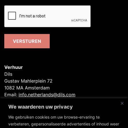
recaptcha
VERSTUREN
Verhuur
Dils
Gustav Mahlerplein 72
1082 MA Amsterdam
Email:
info.netherlands@dils.com
Tel: +31 20 664 85 85
We waarderen uw privacy
Beheer
We gebruiken cookies om uw browse-ervaring te
First Property Management B.V.
verbeteren, gepersonaliseerde advertenties of inhoud weer